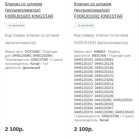
Клапан со штоком
Клапан со штоком
(мультипликатор)
(мультипликатор)
F00RJ01683 KINGSTAR
F00RJ01692 KINGSTAR
в наличии
в наличии
Код товара:
Клапан со штоком
Код товара:
Клапан со штоком
(мультипликатор)
F00RJ01692 (мультипликатор)
Марка авто:
DOOSAN
Подходит
Марка авто:
КАМАЗ
Модель
для:
0445120080, 0445120268
двигателя:
WEICHAI
Подходит для:
Производитель:
KINGSTAR
Страна
0445120153, 0445120081,
производитель:
Китай
Тип
0445120107, 0445120129,
двигателя:
Дизельный
0445120130, 0445120149,
0445120150, 0445120163,
0445120169, 0445120170,
0445120191, 0445120200,
0445120213, 0445120214,
0445120222, 0445120223,
0445120224, 0445120226,
0445120227, 0445120228,
0445120244, 044120260, 0445120324,
0445120331, 0445120343,
0445120344, 0445120357,
0445120379, 0445120380, 0445120410
Производитель:
KINGSTAR
Страна
производитель:
Китай
2 100р.
2 100р.