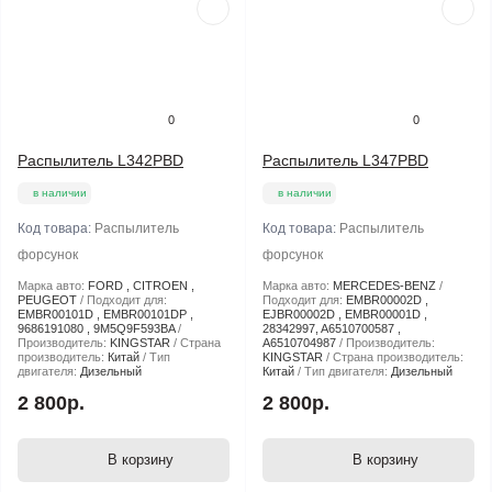
0
0
Распылитель L342PBD
Распылитель L347PBD
в наличии
в наличии
Код товара:
Распылитель
Код товара:
Распылитель
форсунок
форсунок
Марка авто:
FORD , CITROEN ,
Марка авто:
MERCEDES-BENZ
PEUGEOT
Подходит для:
Подходит для:
EMBR00002D ,
EMBR00101D , EMBR00101DP ,
EJBR00002D , EMBR00001D ,
9686191080 , 9M5Q9F593BA
28342997, A6510700587 ,
Производитель:
KINGSTAR
Страна
A6510704987
Производитель:
производитель:
Китай
Тип
KINGSTAR
Страна производитель:
двигателя:
Дизельный
Китай
Тип двигателя:
Дизельный
2 800р.
2 800р.
В корзину
В корзину