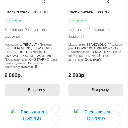
0
0
Распылитель L286PBD
Распылитель L341PBD
в наличии
в наличии
Код товара:
Распылитель
Код товара:
Распылитель
форсунок
форсунок
Марка авто:
RENAULT
Подходит
Марка авто:
SSANGYONG
Подходит
для:
EJBR05102D , EJBR03101D ,
для:
EMBR00301D , A6710170121
EJBR05101D , EJBR05601D ,
Производитель:
KINGSTAR
Страна
28232251 , 28232234 , 28237259
производитель:
Китай
Тип
Производитель:
KINGSTAR
Страна
двигателя:
Дизельный
производитель:
Китай
Тип
двигателя:
Дизельный
2 800р.
2 800р.
В корзину
В корзину