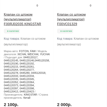
0
0
Клапан со штоком
Клапан со штоком
(мультипликатор)
(мультипликатор)
F00RJ02035 KINGSTAR
F00VC01329
в наличии
в наличии
Код товара:
Клапан со штоком
Код товара:
Клапан со штоком
(мультипликатор)
(мультипликатор)
Марка авто:
FOTON, FAW
Модель
двигателя:
XICHAI, WEICHAI, YUCHAI
Подходит для:
0445120117,
0445120145, 0445120146,0445120158,
0445120190, 0445120192,
0445120215, 0445120261,
0445120264, 0445120277,
0445120278, 0445280, 0445120318,
0445120333, 0445120334,
0445120335, 0445120345,
0445120352, 0445120364,
0445120373, 0445120394,
0445120397, 0445120398,
0445120413, 0445120423
Производитель:
KINGSTAR
Страна
производитель:
Китай
2 100р.
2 000р.