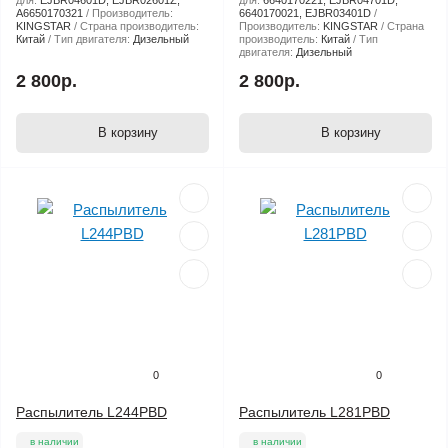
для:
EJBR04601D, EJBR02601Z,
для:
6640170221, EJBR04701D,
А6650170321
Производитель:
6640170021, EJBR03401D
KINGSTAR
Страна производитель:
Производитель:
KINGSTAR
Страна
Китай
Тип двигателя:
Дизельный
производитель:
Китай
Тип
двигателя:
Дизельный
2 800р.
2 800р.
В корзину
В корзину
0
0
Распылитель L244PBD
Распылитель L281PBD
в наличии
в наличии